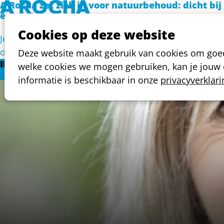
A Rocha zet zich in voor natuurbehoud:
dicht bij
ecosystemen.
Cookies op deze website
Je kunt ons werk steunen met een eenmalige donatie
ontvangen twee keer per jaar ons magazine Aardewe
Deze website maakt gebruik van cookies om goed 
Ik wil doneren als
welke cookies we mogen gebruiken, kan je jouw c
informatie is beschikbaar in onze
privacyverklari