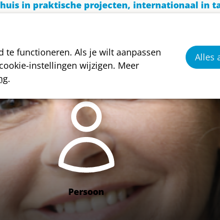
 huis in praktische projecten, internationaal in 
 of door donateur te worden.
Donateurs die 35 euro o
rk.
te functioneren. Als je wilt aanpassen
Alles
ookie-instellingen wijzigen. Meer
ng
.
Persoon