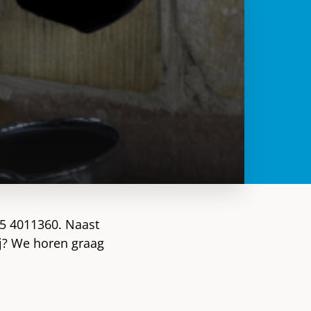
85 4011360. Naast
bij? We horen graag