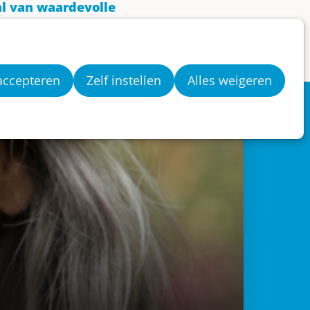
tal van waardevolle
f meer per jaar geven,
 accepteren
Zelf instellen
Alles weigeren